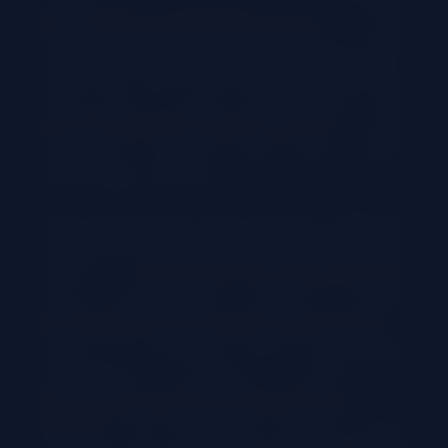
kofitoto88.it.com/blog/live-draw/
yang
disiarkan secara langsung setiap harinya. Kami
memahami bahwa statistik adalah segalanya,
maka dari itu kami menghadirkan tools
kofitoto88.it.com/blog/angka-hoki/
untuk
membantu member setia kami meraih
kemenangan maksimal.
Bagi yang percaya pada hitungan tradisional
dan budaya, kami menyediakan layanan unik
seperti
kofitoto88.it.com/blog/cek-shio/
serta perhitungan khusus melalui
kofitoto88.it.com/blog/kalkulator-weton/
.
Semua ini dirancang untuk memperkaya
pengalaman bermain Anda di
kofitoto88.it.com/blog/prediksi-toto-
macau/
. Tak ketinggalan, pasaran paling