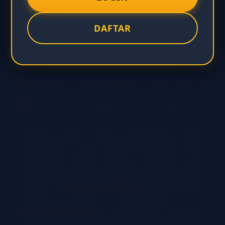
jakarta.infobola.pro
, dan keajaiban angka di
japan.ceritabola.blog
.
DAFTAR
Jaminan Kredibilitas dan Data
Keluaran Angka Paling Akurat
Sebagai agen yang memegang teguh
transparansi, kami menyediakan bank data
terlengkap agar setiap member bisa
melakukan riset mandiri. Anda bisa membedah
histori di
datamacau.pintas.vip
atau melihat
rekam jejak kemenangan di
datasgp.csnlink.bio
. Keakuratan informasi
adalah fondasi dari
Toto gelap
modern, dan