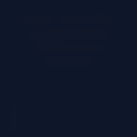
TOGEL : SITUS TOTO
ONLINE 4D RESMI
TERPERCAYA DI
INDONESIA
Keamanan dan Kredibilitas
Bermain di Situs Toto Online
4d Resmi